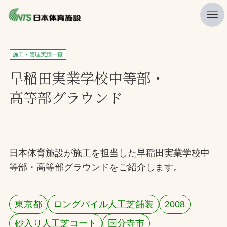
私たちの強み
施工・管理実績一覧
ニュース
早稲田実業学校中等部・
高等部グラウンド
プレスリリース
レポート
製品・サービス一覧
日本体育施設が施工を担当した早稲田実業学校中
施工・管理実績一覧
等部・高等部グラウンドをご紹介します。
会社概要
採用情報
東京都
ロングパイル人工芝舗装
2008
検索
砂入り人工芝コート
国分寺市