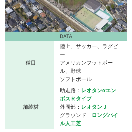
DATA
陸上、サッカー、ラグビ
ー
種目
アメリカンフットボー
ル、野球
ソフトボール
助走路：
レオタンαエン
ボスＲタイプ
舗装材
外周部：
レオタンＪ
グラウンド：
ロングパイ
ル人工芝