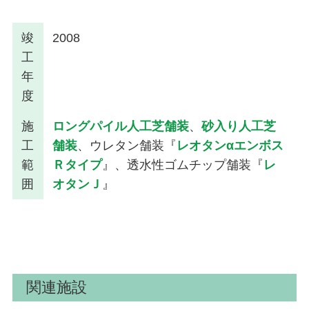
竣
2008
工
年
度
施
ロングパイル人工芝舗装
、
砂入り人工芝
工
舗装
、ウレタン舗装『
レオタンαエンボス
範
Ｒタイプ
』、透水性ゴムチップ舗装『
レ
囲
オタンＪ
』
関連施設