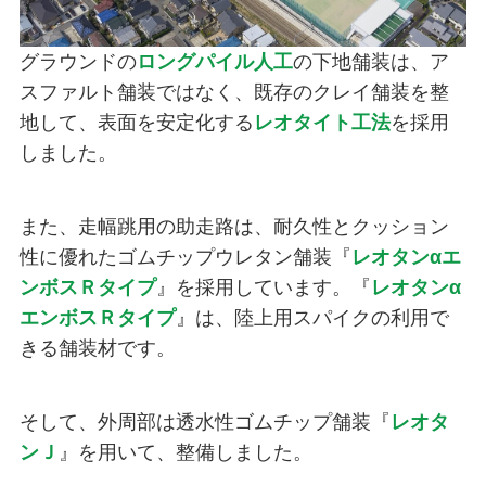
グラウンドの
ロングパイル人工
の下地舗装は、ア
スファルト舗装ではなく、既存のクレイ舗装を整
地して、表面を安定化する
レオタイト工法
を採用
しました。
また、走幅跳用の助走路は、耐久性とクッション
性に優れたゴムチップウレタン舗装『
レオタンαエ
ンボスＲタイプ
』を採用しています。『
レオタンα
エンボスＲタイプ
』は、陸上用スパイクの利用で
きる舗装材です。
そして、外周部は透水性ゴムチップ舗装『
レオタ
ンＪ
』を用いて、整備しました。