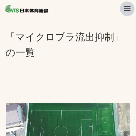
私たちの強み
「マイクロプラ流出抑制」
ニュース
の一覧
プレスリリース
レポート
製品・サービス一覧
施工・管理実績一覧
会社概要
採用情報
検索