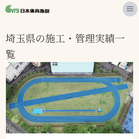
私たちの強み
埼玉県の施工・管理実績一
ニュース
覧
プレスリリース
レポート
製品・サービス一覧
施工・管理実績一覧
会社概要
採用情報
検索