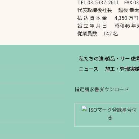
TEL.03-5337-2611 FAX.03
代表取締役社長 越後 幸
払 込 資 本 金 4,350 万円
設 立 年 月 日 昭和46 年
従業員数 142 名
私たちの強み
製品・サービ
お
ニュース
施工・管理実
採
指定請求書ダウンロード