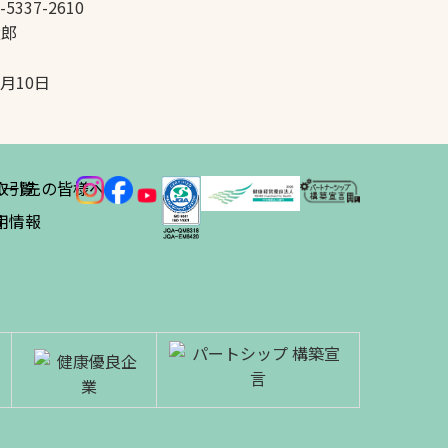
-5337-2610
太郎
5月10日
ス
取引先の皆様へ
一覧
績
用情報