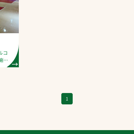
スポーツターフ（芝
生）
クルコ
へ
施工
1