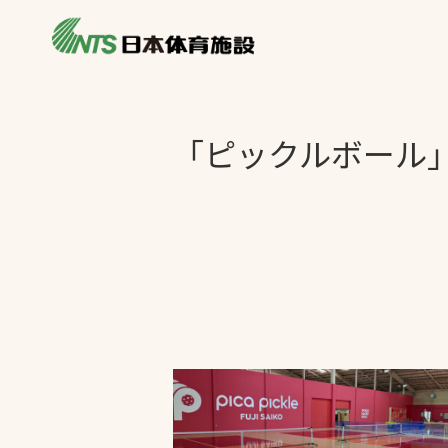
私たちの強み
製品・サービス
施設別カテゴリ
「ピックルボール
ニュース
施設別一覧を見
ライブラリ
主力製品
熱中症対策ミス
投てき実施可能
工芝
環境対応ウレタ