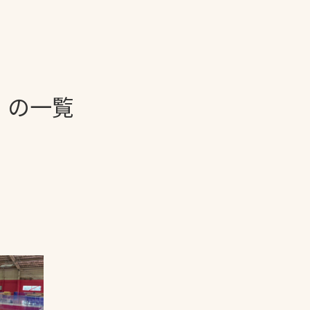
一覧
ー
技術別カテゴリー
お悩み別カテゴ
」の一覧
る
全天候舗装
暑さ対策
スポーツターフ（芝
安全性向上
生）舗装
ト
ぬかるみ・凍結
人工芝舗装
な人
飛散・流出防止
クレイ（土）舗装
施工・管理実績
ン
防球設備
施設管理
パークマネジメント