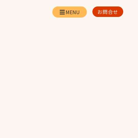
お問合せ
会社情報
リー
会社概要・所在地
お問合せ
社長挨拶
企業理念・経営方針
対策
日本体育施設の歩み
対策
アスリートパートナ
ー
一覧
採用情報
お取引先の皆様へ