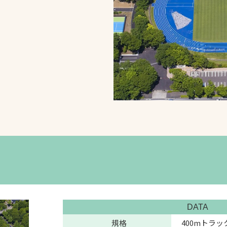
スポーツターフ（芝
生）
へ
DATA
規格
400mトラッ