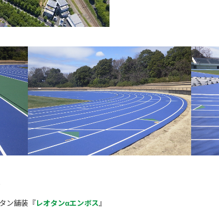
9
タン舗装『
レオタンαエンボス
』