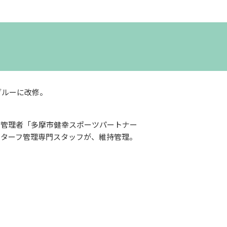
ブルーに改修。
定管理者「多摩市健幸スポーツパートナー
ツターフ管理専門スタッフが、維持管理。