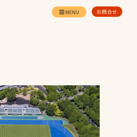
お問合せ
会社情報
リー
会社概要・所在地
お問合せ
社長挨拶
企業理念・経営方針
対策
日本体育施設の歩み
対策
アスリートパートナ
ー
一覧
採用情報
お取引先の皆様へ