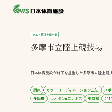
私たちの強み
製品・サービス
施設別カテゴリ
施工・管理実績一覧
ニュース
多摩市立陸上競技場
施設別一覧を見
ライブラリ
主力製品
熱中症対策ミス
日本体育施設が施工を担当した多摩市立陸上競
投てき実施可能
工芝
環境対応ウレタ
関東
カラーコーディネーション工法
スポ
多摩市
レオタンαエンボス
東京都
201