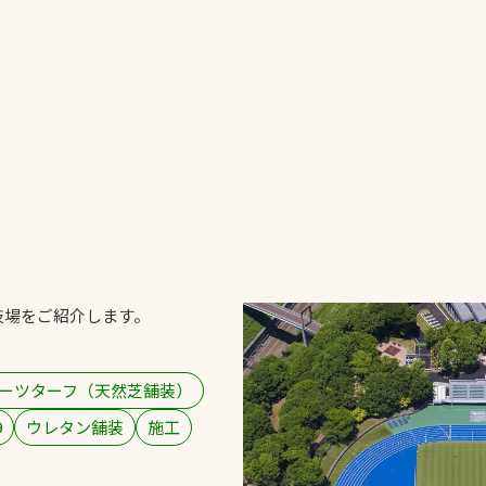
一覧
ー
技術別カテゴリー
お悩み別カテゴ
る
全天候舗装
暑さ対策
スポーツターフ（芝
安全性向上
生）舗装
ト
ぬかるみ・凍結
人工芝舗装
技場をご紹介します。
な人
飛散・流出防止
クレイ（土）舗装
施工・管理実績
ン
防球設備
ーツターフ（天然芝舗装）
施設管理
9
ウレタン舗装
施工
パークマネジメント