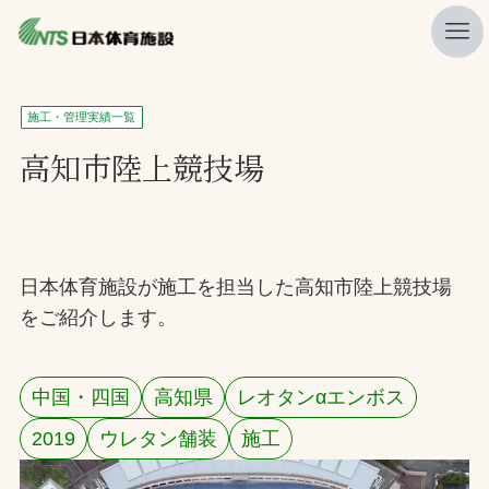
私たちの強み
施工・管理実績一覧
ニュース
高知市陸上競技場
プレスリリース
レポート
製品・サービス一覧
日本体育施設が施工を担当した高知市陸上競技場
をご紹介します。
施工・管理実績一覧
会社概要
中国・四国
高知県
レオタンαエンボス
採用情報
2019
ウレタン舗装
施工
検索