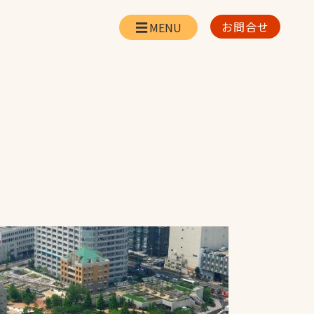
お問合せ
会社情報
リー
会社概要・所在地
お問合せ
社長挨拶
企業理念・経営方針
対策
日本体育施設の歩み
対策
アスリートパートナ
ー
一覧
採用情報
お取引先の皆様へ