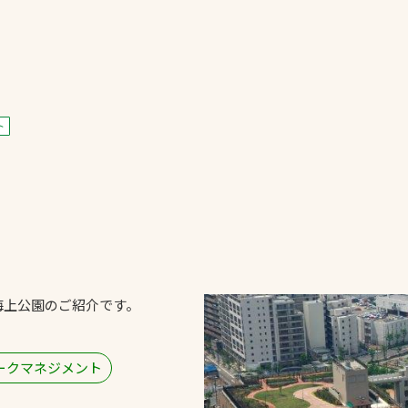
一覧
ー
技術別カテゴリー
お悩み別カテゴ
ト
る
全天候舗装
暑さ対策
スポーツターフ（芝
安全性向上
生）舗装
ト
ぬかるみ・凍結
人工芝舗装
な人
飛散・流出防止
クレイ（土）舗装
施工・管理実績
海上公園のご紹介です。
ン
防球設備
施設管理
ークマネジメント
パークマネジメント