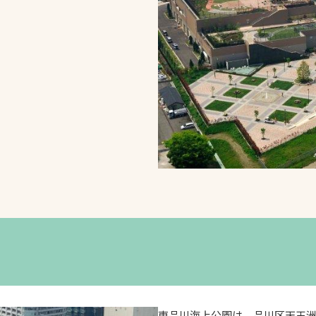
スポーツターフ（芝
生）
へ
東品川海上公園は、品川区天王