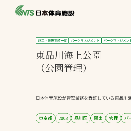
私たちの強み
製品・サービス
施設別カテゴリ
施工・管理実績一覧
パークマネジメント
パークマネジメン
ニュース
東品川海上公園
施設別一覧を見
ライブラリ
主力製品
（公園管理）
熱中症対策ミス
投てき実施可能
工芝
日本体育施設が管理業務を受託している東品川
環境対応ウレタ
東京都
2003
品川区
関東
管理
パ