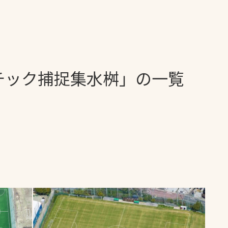
一覧
ー
技術別カテゴリー
お悩み別カテゴ
チック捕捉集水桝」の一覧
る
全天候舗装
暑さ対策
スポーツターフ（芝
安全性向上
生）舗装
ト
ぬかるみ・凍結
人工芝舗装
な人
飛散・流出防止
クレイ（土）舗装
施工・管理実績
ン
防球設備
施設管理
パークマネジメント