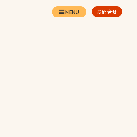
お問合せ
会社情報
リー
会社概要・所在地
お問合せ
社長挨拶
企業理念・経営方針
対策
日本体育施設の歩み
対策
アスリートパートナ
ー
一覧
採用情報
お取引先の皆様へ