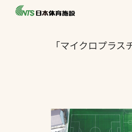
私たちの強み
製品・サービス
施設別カテゴリ
「マイクロプラス
ニュース
施設別一覧を見
ライブラリ
主力製品
熱中症対策ミス
投てき実施可能
工芝
環境対応ウレタ