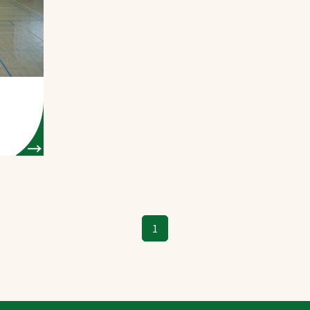
スポーツターフ（芝
生）
へ
1