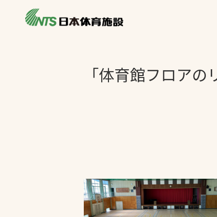
私たちの強み
製品・サービス
施設別カテゴリ
「体育館フロアの
ニュース
施設別一覧を見
ライブラリ
主力製品
熱中症対策ミス
投てき実施可能
工芝
環境対応ウレタ