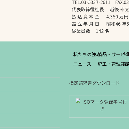
TEL.03-5337-2611 FAX.03
代表取締役社長 越後 幸
払 込 資 本 金 4,350 万円
設 立 年 月 日 昭和46 年
従業員数 142 名
私たちの強み
製品・サービ
お
ニュース
施工・管理実
採
指定請求書ダウンロード