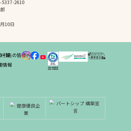
-5337-2610
太郎
5月10日
ス
取引先の皆様へ
一覧
績
用情報