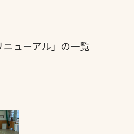
一覧
ー
技術別カテゴリー
お悩み別カテゴ
リニューアル」の一覧
る
全天候舗装
暑さ対策
スポーツターフ（芝
安全性向上
生）舗装
ト
ぬかるみ・凍結
人工芝舗装
な人
飛散・流出防止
クレイ（土）舗装
施工・管理実績
ン
防球設備
施設管理
パークマネジメント