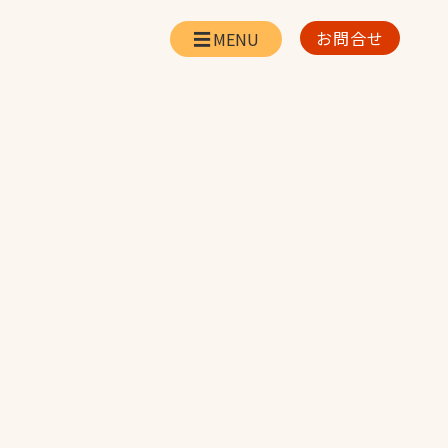
お問合せ
会社情報
リー
会社概要・所在地
お問合せ
社長挨拶
企業理念・経営方針
対策
日本体育施設の歩み
対策
アスリートパートナ
ー
一覧
採用情報
お取引先の皆様へ