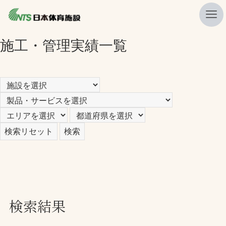
/** * Template Name:検索用テンプレート */
施工・管理実績一覧
私たちの強み
ニュース
プレスリリース
レポート
製品・サービス一覧
施工・管理実績一覧
会社概要
採用情報
検索結果
検索