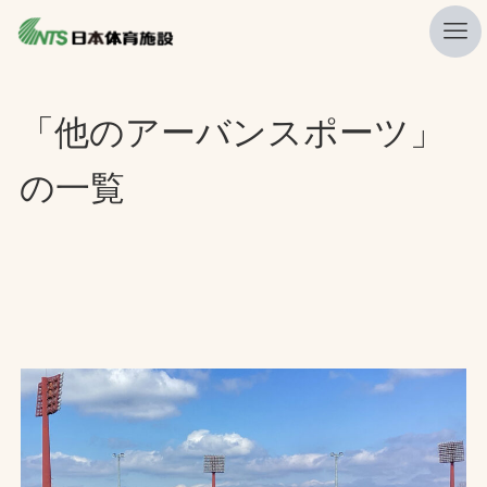
私たちの強み
「他のアーバンスポーツ」
ニュース
の一覧
プレスリリース
レポート
製品・サービス一覧
施工・管理実績一覧
会社概要
採用情報
検索