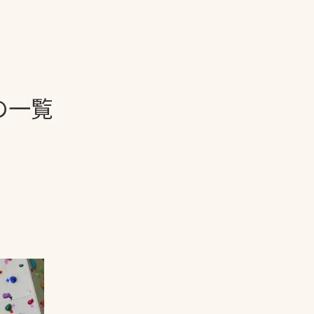
一覧
ー
技術別カテゴリー
お悩み別カテゴ
の一覧
る
全天候舗装
暑さ対策
スポーツターフ（芝
安全性向上
生）舗装
ト
ぬかるみ・凍結
人工芝舗装
な人
飛散・流出防止
クレイ（土）舗装
施工・管理実績
ン
防球設備
施設管理
パークマネジメント