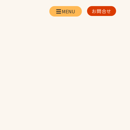
お問合せ
会社情報
リー
会社概要・所在地
お問合せ
社長挨拶
企業理念・経営方針
対策
日本体育施設の歩み
対策
アスリートパートナ
ー
一覧
採用情報
お取引先の皆様へ