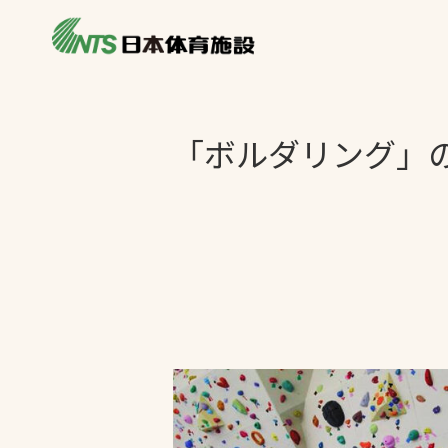
私たちの強み
製品・サービス
施設別カテゴリ
「ボルダリング」
ニュース
施設別一覧を見
ライブラリ
主力製品
熱中症対策ミス
投てき実施可能
工芝
環境対応ウレタ