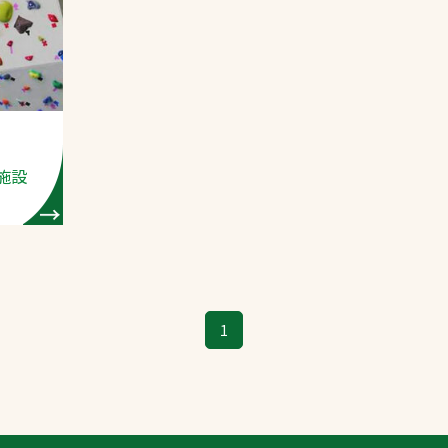
スポーツターフ（芝
生）
施設
へ
1