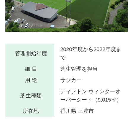
2020年度から2022年度ま
管理開始年度
で
細 目
芝生管理を担当
用 途
サッカー
ティフトン ウィンターオ
芝生種類
ーバーシード（9,015㎡）
所在地
香川県 三豊市