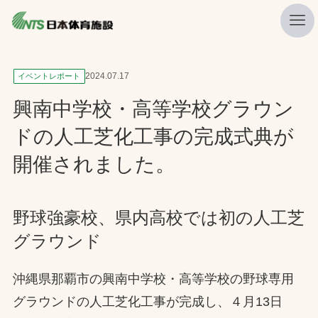
私たちの強み
2024.07.17
イベントレポート
ニュース
興南中学校・高等学校グラウン
プレスリリース
ドの人工芝化工事の完成式典が
レポート
開催されました。
製品・サービス一覧
施工・管理実績一覧
野球強豪校、県内高校では初の人工芝
グラウンド
会社概要
採用情報
沖縄県那覇市の興南中学校・高等学校の野球専用
グラウンドの人工芝化工事が完成し、４月13日
検索