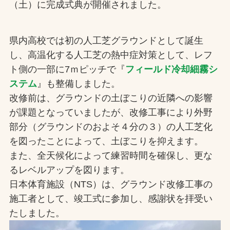
（土）に完成式典が開催されました。
お問合せ
県内高校では初の人工芝グラウンドとして誕生
お取引先の皆様へ
し、高温化する人工芝の熱中症対策として、レフ
ト側の一部に7ｍピッチで『
フィールド冷却細霧シ
プライバシーポリシー
ステム
』も整備しました。
ソーシャルメディアポリシー
改修前は、グラウンドの土ぼこりの近隣への影響
が課題となっていましたが、改修工事により外野
部分（グラウンドのおよそ４分の３）の人工芝化
を図ったことによって、土ぼこりを抑えます。
また、全天候化によって練習時間を確保し、更な
るレベルアップを図ります。
日本体育施設（NTS）は、グラウンド改修工事の
文字の見えづらさや操作にお困りの方へ
施工者として、竣工式に参加し、感謝状を拝受い
たしました。