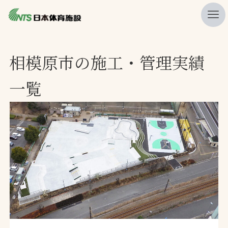
私たちの強み
相模原市の施工・管理実績
ニュース
一覧
プレスリリース
レポート
製品・サービス一覧
施工・管理実績一覧
会社概要
採用情報
検索