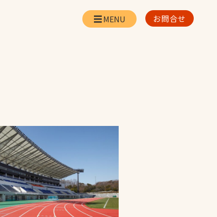
お問合せ
会社情報
リー
会社概要・所在地
お問合せ
社長挨拶
企業理念・経営方針
対策
日本体育施設の歩み
対策
アスリートパートナ
ー
一覧
採用情報
お取引先の皆様へ