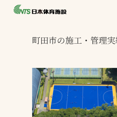
私たちの強み
製品・サービス
施設別カテゴリ
町田市の施工・管理実
ニュース
施設別一覧を見
ライブラリ
主力製品
熱中症対策ミス
投てき実施可能
工芝
環境対応ウレタ