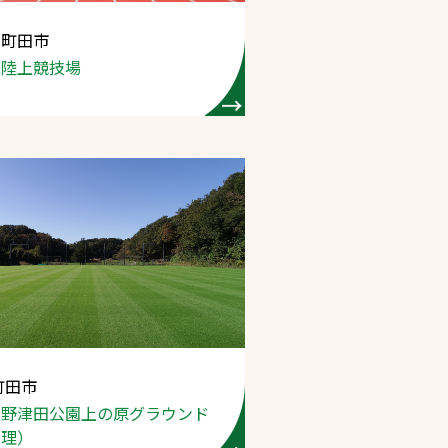
 町田市
プライバシーポリシ
立陸上競技場
ー
ソーシャルメディア
ポリシー
検索
町田市
立野津田公園
上の原グラウンド
管理）