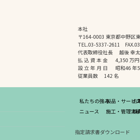
本社
〒164-0003 東京都中野区東
TEL.03-5337-2611 FAX.03
代表取締役社長 越後 幸
払 込 資 本 金 4,350 万円
設 立 年 月 日 昭和46 年
従業員数 142 名
私たちの強み
製品・サービ
お
ニュース
施工・管理実
採
指定請求書ダウンロード