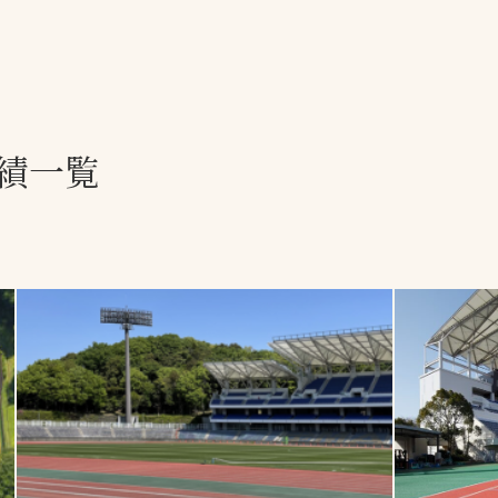
一覧
ー
技術別カテゴリー
お悩み別カテゴ
績一覧
る
全天候舗装
暑さ対策
スポーツターフ（芝
安全性向上
生）舗装
ト
ぬかるみ・凍結
人工芝舗装
な人
飛散・流出防止
クレイ（土）舗装
施工・管理実績
ン
防球設備
施設管理
パークマネジメント