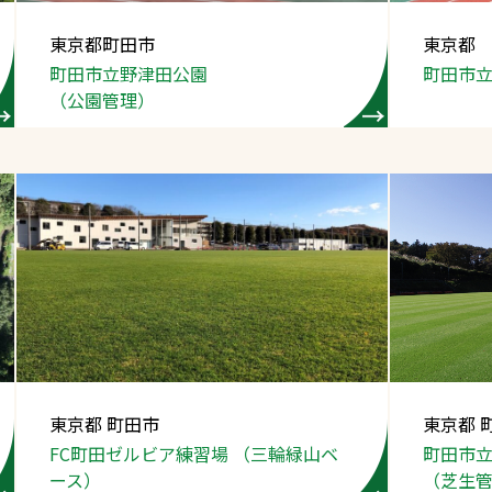
スポーツターフ（芝
東京都町田市
東京都
生）
町田市立野津田公園
町田市
（公園管理）
へ
東京都 町田市
東京都 
FC町田ゼルビア練習場 （三輪緑山ベ
町田市
ース）
（芝生