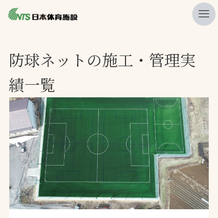
私たちの強み
防球ネットの施工・管理実
ニュース
績一覧
プレスリリース
レポート
製品・サービス一覧
施工・管理実績一覧
会社概要
採用情報
検索