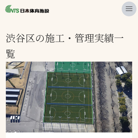
私たちの強み
渋谷区の施工・管理実績一
ニュース
覧
プレスリリース
レポート
製品・サービス一覧
施工・管理実績一覧
会社概要
採用情報
検索