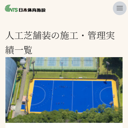
私たちの強み
人工芝舗装の施工・管理実
ニュース
績一覧
プレスリリース
レポート
製品・サービス一覧
施工・管理実績一覧
会社概要
採用情報
検索