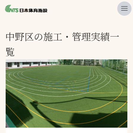
私たちの強み
中野区の施工・管理実績一
ニュース
覧
プレスリリース
レポート
製品・サービス一覧
施工・管理実績一覧
会社概要
採用情報
検索