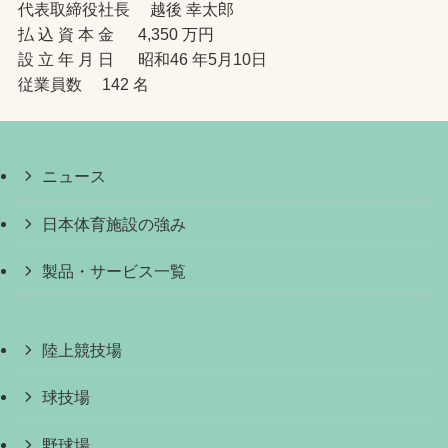
代表取締役社長 越後 幸太郎
払 込 資 本 金 4,350 万円
設 立 年 月 日 昭和46 年5月10日
従業員数 142 名
ニュース
日本体育施設の強み
製品・サービス一覧
陸上競技場
球技場
野球場