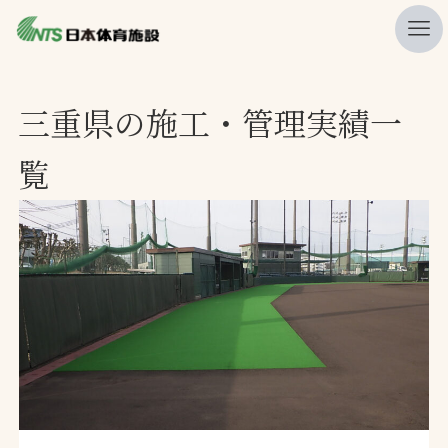
私たちの強み
三重県の施工・管理実績一
ニュース
覧
プレスリリース
レポート
製品・サービス一覧
施工・管理実績一覧
会社概要
採用情報
検索