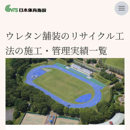
私たちの強み
ウレタン舗装のリサイクル工
ニュース
法の施工・管理実績一覧
プレスリリース
レポート
製品・サービス一覧
施工・管理実績一覧
会社概要
採用情報
検索