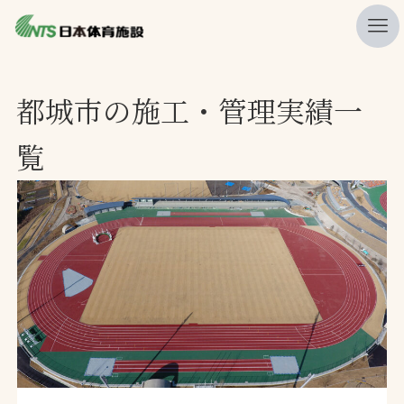
私たちの強み
都城市の施工・管理実績一
ニュース
覧
プレスリリース
レポート
製品・サービス一覧
施工・管理実績一覧
会社概要
採用情報
検索