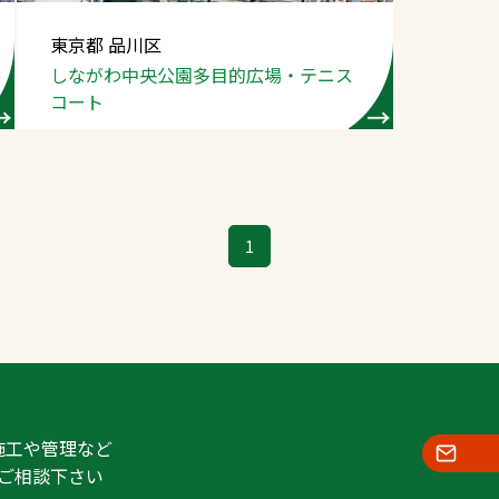
スポーツターフ（芝
東京都 品川区
生）
しながわ中央公園
多目的広場・
テニス
コート
へ
1
施工や管理など
ご相談下さい