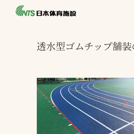
私たちの強み
製品・サービス
施設別カテゴリ
透水型ゴムチップ舗装
ニュース
施設別一覧を見
ライブラリ
主力製品
熱中症対策ミス
投てき実施可能
工芝
環境対応ウレタ