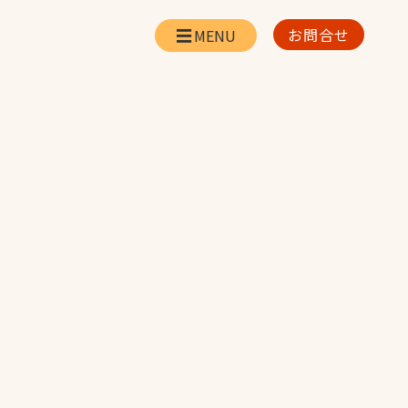
お問合せ
会社情報
リー
会社概要・所在地
お問合せ
社長挨拶
企業理念・経営方針
対策
日本体育施設の歩み
対策
アスリートパートナ
ー
一覧
採用情報
お取引先の皆様へ