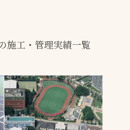
一覧
ー
技術別カテゴリー
お悩み別カテゴ
の施工・管理実績一覧
る
全天候舗装
暑さ対策
スポーツターフ（芝
安全性向上
生）舗装
ト
ぬかるみ・凍結
人工芝舗装
な人
飛散・流出防止
クレイ（土）舗装
施工・管理実績
ン
防球設備
施設管理
パークマネジメント