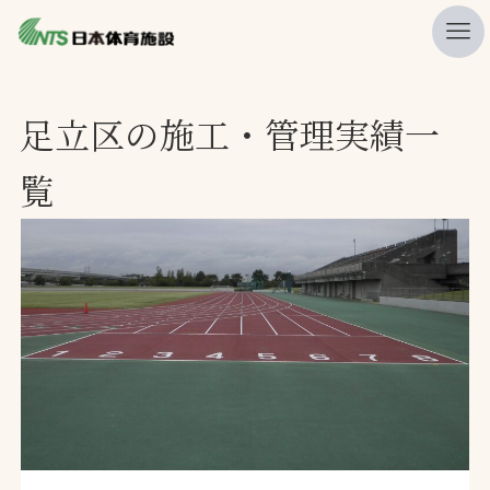
私たちの強み
足立区の施工・管理実績一
ニュース
覧
プレスリリース
レポート
製品・サービス一覧
施工・管理実績一覧
会社概要
採用情報
検索