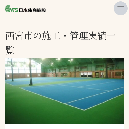
私たちの強み
西宮市の施工・管理実績一
ニュース
覧
プレスリリース
レポート
製品・サービス一覧
施工・管理実績一覧
会社概要
採用情報
検索