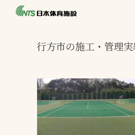
私たちの強み
製品・サービス
施設別カテゴリ
行方市の施工・管理実
ニュース
施設別一覧を見
ライブラリ
主力製品
熱中症対策ミス
投てき実施可能
工芝
環境対応ウレタ