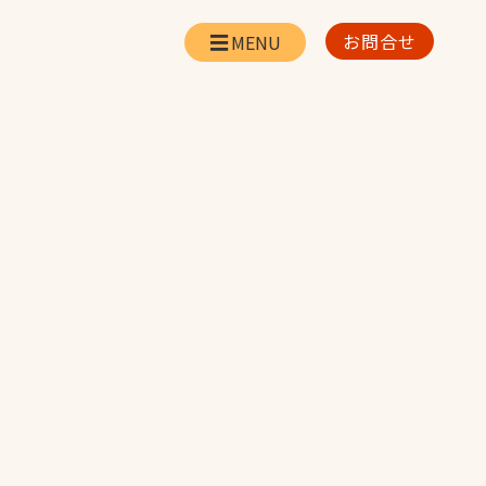
お問合せ
会社情報
リー
会社概要・所在地
お問合せ
社長挨拶
企業理念・経営方針
対策
日本体育施設の歩み
対策
アスリートパートナ
ー
一覧
採用情報
お取引先の皆様へ