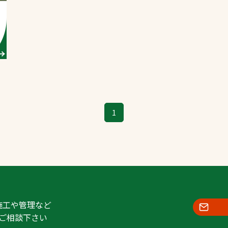
スポーツターフ（芝
生）
へ
1
施工や管理など
ご相談下さい