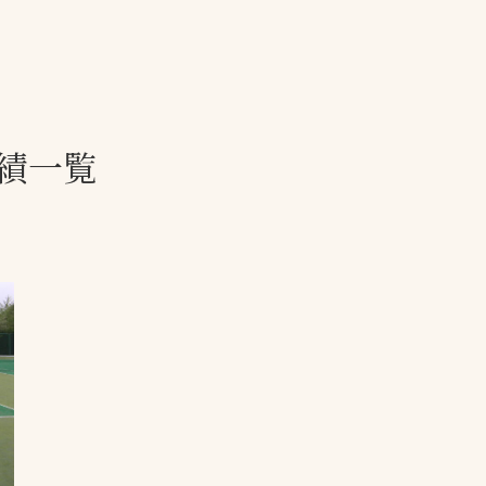
一覧
ー
技術別カテゴリー
お悩み別カテゴ
績一覧
る
全天候舗装
暑さ対策
スポーツターフ（芝
安全性向上
生）舗装
ト
ぬかるみ・凍結
人工芝舗装
な人
飛散・流出防止
クレイ（土）舗装
施工・管理実績
ン
防球設備
施設管理
パークマネジメント