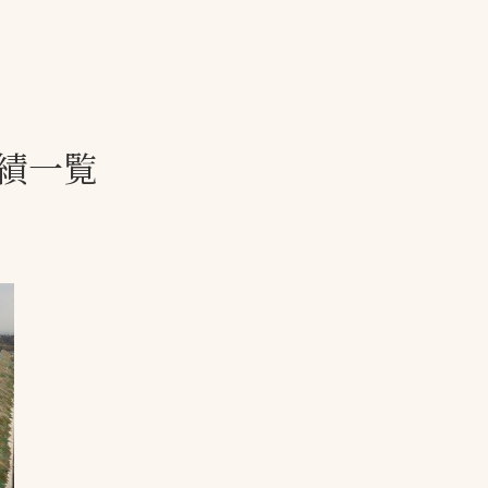
一覧
ー
技術別カテゴリー
お悩み別カテゴ
績一覧
る
全天候舗装
暑さ対策
スポーツターフ（芝
安全性向上
生）舗装
ト
ぬかるみ・凍結
人工芝舗装
な人
飛散・流出防止
クレイ（土）舗装
施工・管理実績
ン
防球設備
施設管理
パークマネジメント