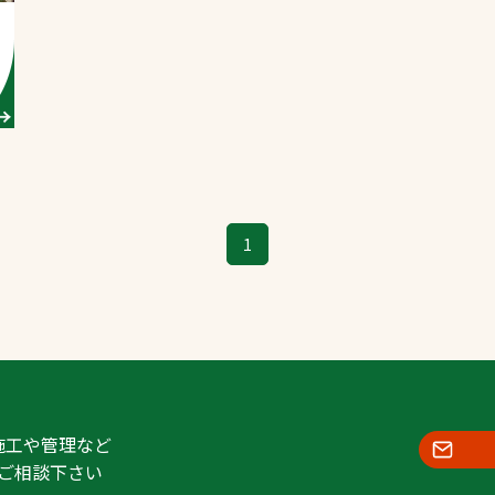
スポーツターフ（芝
生）
へ
1
施工や管理など
ご相談下さい