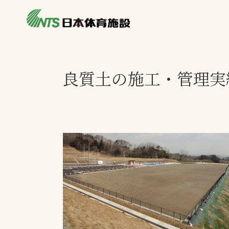
私たちの強み
製品・サービス
施設別カテゴリ
良質土の施工・管理実
ニュース
施設別一覧を見
ライブラリ
主力製品
熱中症対策ミス
投てき実施可能
工芝
環境対応ウレタ