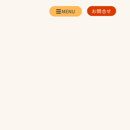
お問合せ
会社情報
リー
会社概要・所在地
お問合せ
社長挨拶
企業理念・経営方針
対策
日本体育施設の歩み
対策
アスリートパートナ
ー
一覧
採用情報
お取引先の皆様へ