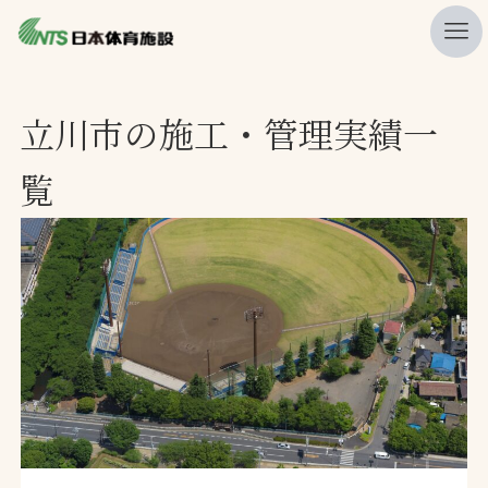
私たちの強み
立川市の施工・管理実績一
ニュース
覧
プレスリリース
レポート
製品・サービス一覧
施工・管理実績一覧
会社概要
採用情報
検索