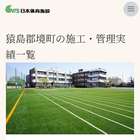
私たちの強み
猿島郡境町の施工・管理実
ニュース
績一覧
プレスリリース
レポート
製品・サービス一覧
施工・管理実績一覧
会社概要
採用情報
検索