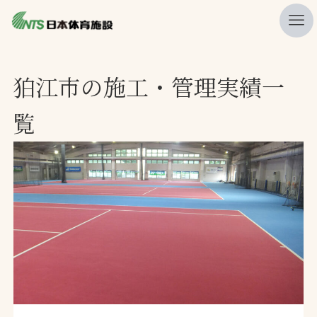
私たちの強み
狛江市の施工・管理実績一
ニュース
覧
プレスリリース
レポート
製品・サービス一覧
施工・管理実績一覧
会社概要
採用情報
検索