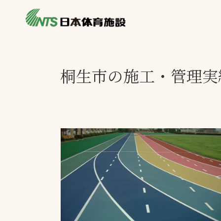
私たちの強み
製品・サービス
施設別カテゴリ
桐生市の施工・管理実
ニュース
施設別一覧を見
ライブラリ
主力製品
熱中症対策ミス
投てき実施可能
工芝
環境対応ウレタ