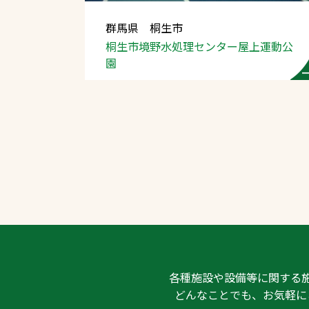
群馬県 桐生市
桐生市境野水処理
センター屋上運動公
園
文字の見えづらさや操作にお困りの方
各種施設や設備等に関する
どんなことでも、お気軽に