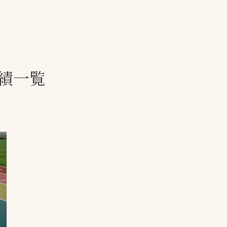
一覧
ー
技術別カテゴリー
お悩み別カテゴ
績一覧
る
全天候舗装
暑さ対策
スポーツターフ（芝
安全性向上
生）舗装
ト
ぬかるみ・凍結
人工芝舗装
な人
飛散・流出防止
クレイ（土）舗装
施工・管理実績
ン
防球設備
施設管理
パークマネジメント