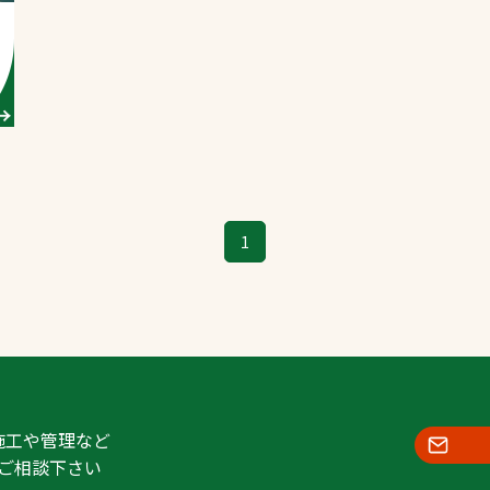
スポーツターフ（芝
生）
へ
1
施工や管理など
ご相談下さい