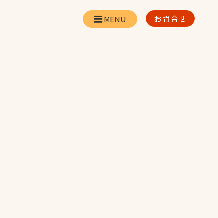
お問合せ
会社情報
リー
会社概要・所在地
お問合せ
社長挨拶
企業理念・経営方針
対策
日本体育施設の歩み
対策
アスリートパートナ
ー
一覧
採用情報
お取引先の皆様へ