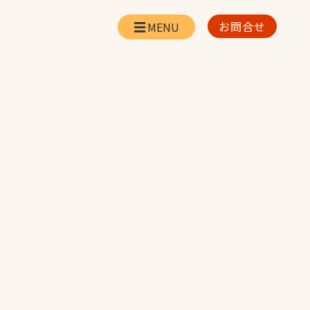
お問合せ
会社情報
リー
会社概要・所在地
お問合せ
社長挨拶
企業理念・経営方針
対策
日本体育施設の歩み
対策
アスリートパートナ
ー
一覧
採用情報
お取引先の皆様へ