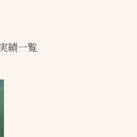
一覧
ー
技術別カテゴリー
お悩み別カテゴ
実績一覧
る
全天候舗装
暑さ対策
スポーツターフ（芝
安全性向上
生）舗装
ト
ぬかるみ・凍結
人工芝舗装
な人
飛散・流出防止
クレイ（土）舗装
施工・管理実績
ン
防球設備
施設管理
パークマネジメント