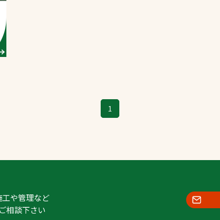
スポーツターフ（芝
生）
へ
1
施工や管理など
ご相談下さい