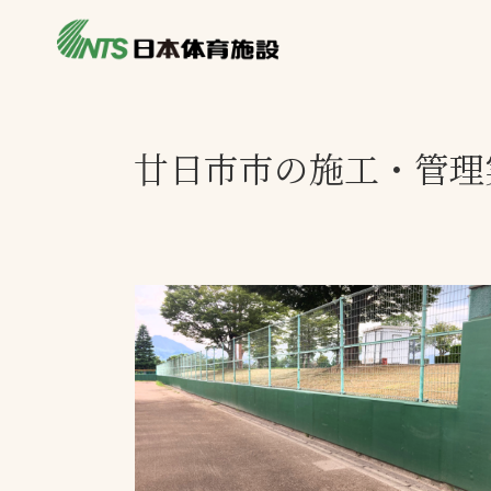
私たちの強み
製品・サービス
施設別カテゴリ
廿日市市の施工・管理
ニュース
施設別一覧を見
ライブラリ
主力製品
熱中症対策ミス
投てき実施可能
工芝
環境対応ウレタ