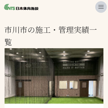
私たちの強み
市川市の施工・管理実績一
ニュース
覧
プレスリリース
レポート
製品・サービス一覧
施工・管理実績一覧
会社概要
採用情報
検索