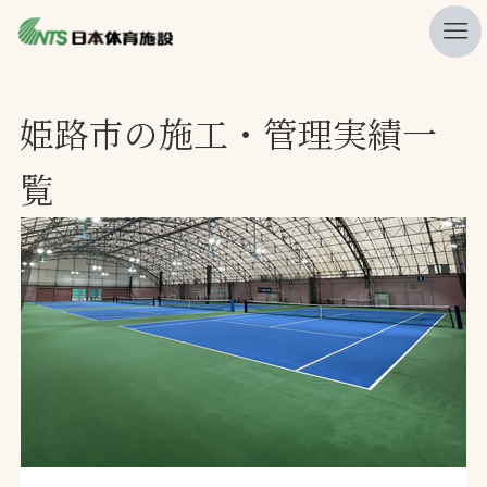
私たちの強み
姫路市の施工・管理実績一
ニュース
覧
プレスリリース
レポート
製品・サービス一覧
施工・管理実績一覧
会社概要
採用情報
検索