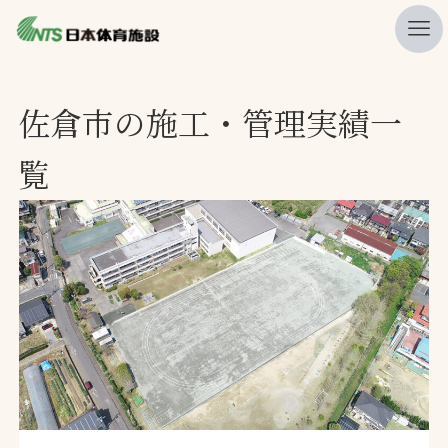
私たちの強み
佐倉市の施工・管理実績一
ニュース
覧
プレスリリース
レポート
製品・サービス一覧
施工・管理実績一覧
会社概要
採用情報
検索