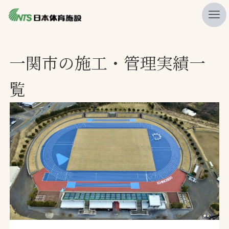
私たちの強み
一関市の施工・管理実績一
ニュース
覧
プレスリリース
レポート
製品・サービス一覧
施工・管理実績一覧
会社概要
採用情報
検索