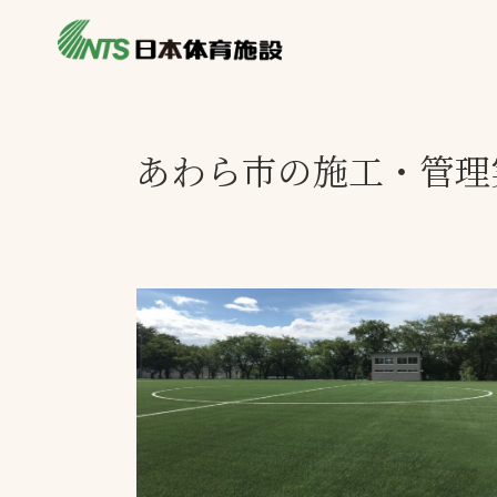
私たちの強み
製品・サービス
施設別カテゴリ
あわら市の施工・管理
ニュース
施設別一覧を見
ライブラリ
主力製品
熱中症対策ミス
投てき実施可能
工芝
環境対応ウレタ