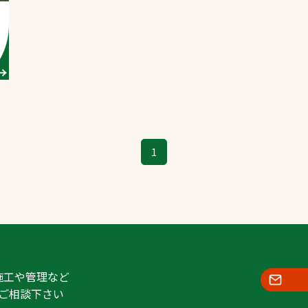
スポーツターフ（芝
生）
へ
1
施工や管理など
ご相談下さい