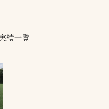
一覧
ー
技術別カテゴリー
お悩み別カテゴ
実績一覧
る
全天候舗装
暑さ対策
スポーツターフ（芝
安全性向上
生）舗装
ト
ぬかるみ・凍結
人工芝舗装
な人
飛散・流出防止
クレイ（土）舗装
施工・管理実績
ン
防球設備
施設管理
パークマネジメント