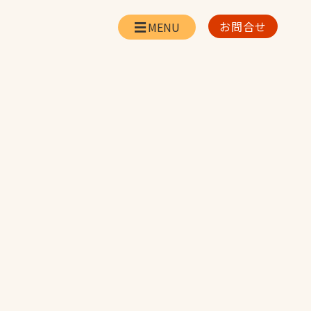
お問合せ
会社情報
リー
会社概要・所在地
お問合せ
社長挨拶
企業理念・経営方針
対策
日本体育施設の歩み
対策
アスリートパートナ
ー
一覧
採用情報
お取引先の皆様へ