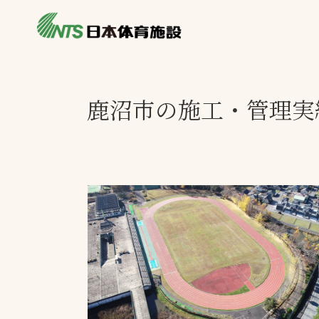
私たちの強み
製品・サービス
施設別カテゴリ
鹿沼市の施工・管理実
ニュース
施設別一覧を見
ライブラリ
主力製品
熱中症対策ミス
投てき実施可能
工芝
環境対応ウレタ