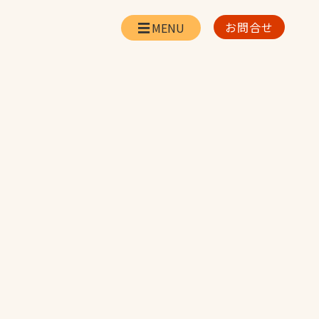
お問合せ
会社情報
リー
会社概要・所在地
お問合せ
社長挨拶
企業理念・経営方針
対策
日本体育施設の歩み
対策
アスリートパートナ
ー
一覧
採用情報
お取引先の皆様へ