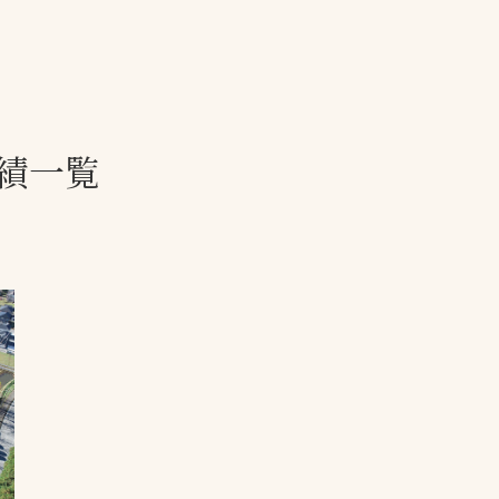
一覧
ー
技術別カテゴリー
お悩み別カテゴ
績一覧
る
全天候舗装
暑さ対策
スポーツターフ（芝
安全性向上
生）舗装
ト
ぬかるみ・凍結
人工芝舗装
な人
飛散・流出防止
クレイ（土）舗装
施工・管理実績
ン
防球設備
施設管理
パークマネジメント