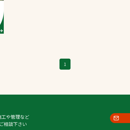
スポーツターフ（芝
生）
へ
1
施工や管理など
ご相談下さい