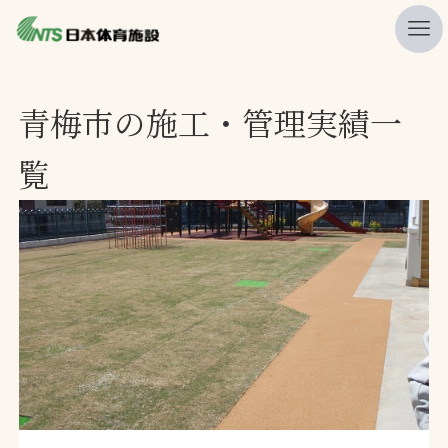
私たちの強み
青梅市の施工・管理実績一
ニュース
覧
プレスリリース
レポート
製品・サービス一覧
施工・管理実績一覧
会社概要
採用情報
検索