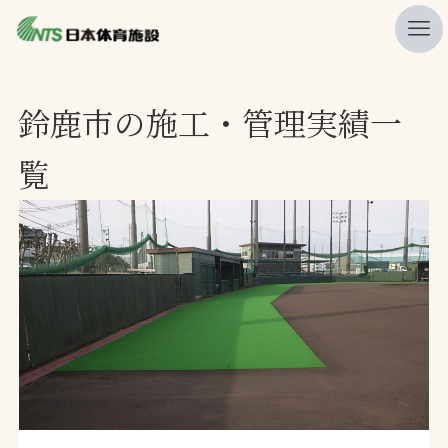
私たちの強み
鈴鹿市の施工・管理実績一
ニュース
覧
プレスリリース
レポート
製品・サービス一覧
施工・管理実績一覧
会社概要
採用情報
検索