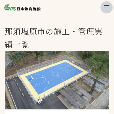
私たちの強み
那須塩原市の施工・管理実
ニュース
績一覧
プレスリリース
レポート
製品・サービス一覧
施工・管理実績一覧
会社概要
採用情報
検索