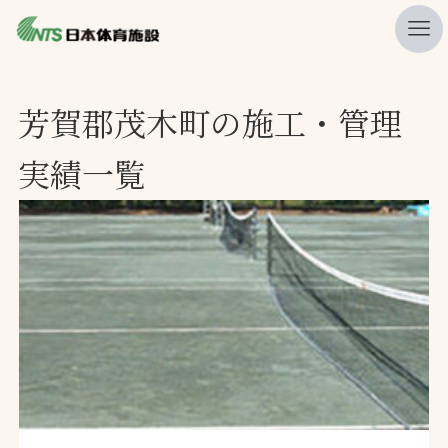
私たちの強み
芳賀郡茂木町の施工・管理
ニュース
実績一覧
プレスリリース
レポート
製品・サービス一覧
施工・管理実績一覧
会社概要
採用情報
検索