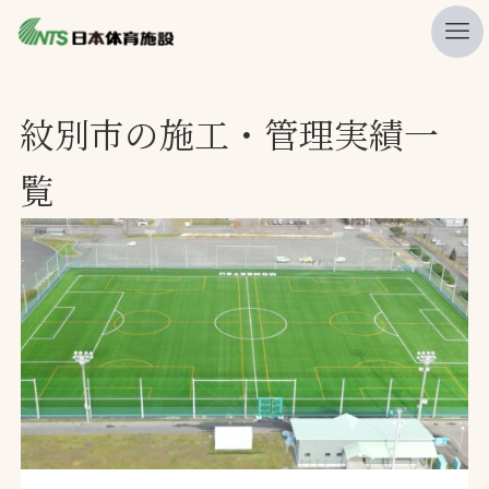
私たちの強み
紋別市の施工・管理実績一
ニュース
覧
プレスリリース
レポート
製品・サービス一覧
施工・管理実績一覧
会社概要
採用情報
検索