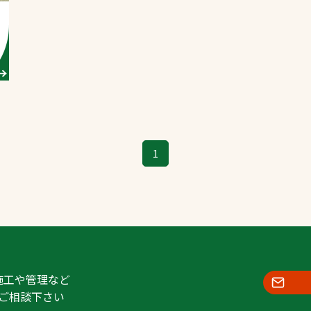
スポーツターフ（芝
生）
へ
1
施工や管理など
ご相談下さい