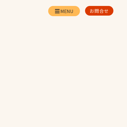
お問合せ
会社情報
リー
会社概要・所在地
お問合せ
社長挨拶
企業理念・経営方針
対策
日本体育施設の歩み
対策
アスリートパートナ
ー
一覧
採用情報
お取引先の皆様へ