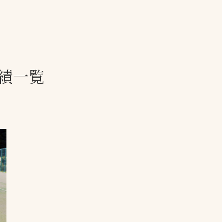
一覧
ー
技術別カテゴリー
お悩み別カテゴ
績一覧
る
全天候舗装
暑さ対策
スポーツターフ（芝
安全性向上
生）舗装
ト
ぬかるみ・凍結
人工芝舗装
な人
飛散・流出防止
クレイ（土）舗装
施工・管理実績
ン
防球設備
施設管理
パークマネジメント