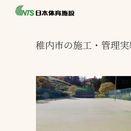
私たちの強み
製品・サービス
施設別カテゴリ
稚内市の施工・管理実
ニュース
施設別一覧を見
ライブラリ
主力製品
熱中症対策ミス
投てき実施可能
工芝
環境対応ウレタ