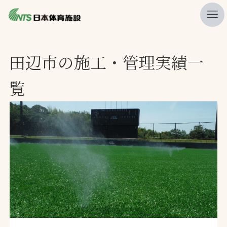
私たちの強み
田辺市の施工・管理実績一
ニュース
覧
プレスリリース
レポート
製品・サービス一覧
施工・管理実績一覧
会社概要
採用情報
検索