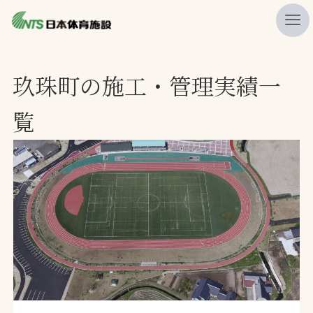
私たちの強み
玖珠町の施工・管理実績一
ニュース
覧
プレスリリース
レポート
製品・サービス一覧
施工・管理実績一覧
会社概要
採用情報
検索