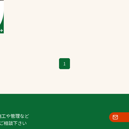
スポーツターフ（芝
生）
へ
1
施工や管理など
ご相談下さい