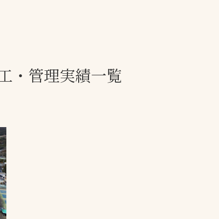
一覧
ー
技術別カテゴリー
お悩み別カテゴ
工・管理実績一覧
る
全天候舗装
暑さ対策
スポーツターフ（芝
安全性向上
生）舗装
ト
ぬかるみ・凍結
人工芝舗装
な人
飛散・流出防止
クレイ（土）舗装
施工・管理実績
ン
防球設備
施設管理
パークマネジメント