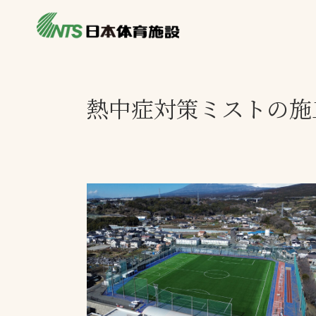
私たちの強み
製品・サービス
施設別カテゴリ
熱中症対策ミストの施
ニュース
施設別一覧を見
ライブラリ
主力製品
熱中症対策ミス
投てき実施可能
工芝
環境対応ウレタ