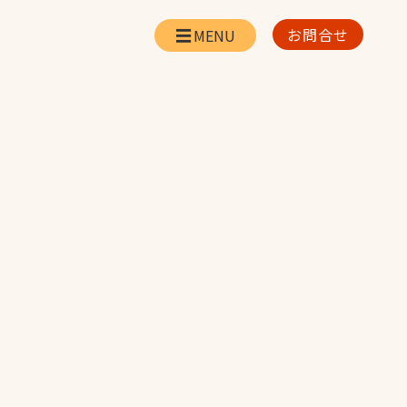
お問合せ
会社情報
リー
会社概要・所在地
お問合せ
社長挨拶
企業理念・経営方針
対策
日本体育施設の歩み
対策
アスリートパートナ
ー
一覧
採用情報
お取引先の皆様へ