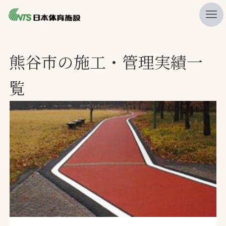
私たちの強み
熊谷市の施工・管理実績一
ニュース
覧
プレスリリース
レポート
製品・サービス一覧
施工・管理実績一覧
会社概要
採用情報
検索