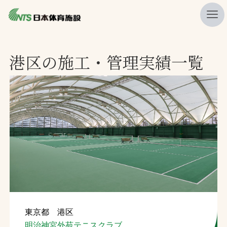
私たちの強み
港区の施工・管理実績一覧
ニュース
プレスリリース
レポート
製品・サービス一覧
施工・管理実績一覧
会社概要
採用情報
東京都 港区
検索
明治神宮外苑テニスクラブ